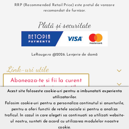
RRP (Recommended Retail Price) este pretul de vanzare
recomandat de furnizor.
Plată și securitate
LeRouge.ro @2026. Lenjerie de damă
Link-uri utile
Aboneaza-te si fii la curent
Comenzi și Livrare
cu promotiile si noutatile
Acest site foloseste cookie-uri pentru a imbunatati experienta
Informații contact
noastre.
utilizatorilor.
Folosim cookie-uri pentru a personaliza continutul si anunturile,
pentru a oferi functii de retele sociale si pentru a analiza
traficul. In cazul in care alegeti sa continuati sa utilizati website-
ul nostru, sunteti de acord cu utilizarea modulelor noastre
Mă abonez
cookie.