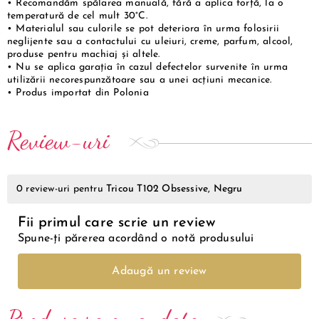
• Recomandăm spălarea manuală, fără a aplica forță, la o
temperatură de cel mult 30°C.
• Materialul sau culorile se pot deteriora în urma folosirii
neglijente sau a contactului cu uleiuri, creme, parfum, alcool,
produse pentru machiaj și altele.
• Nu se aplica garația în cazul defectelor survenite în urma
utilizării necorespunzătoare sau a unei acțiuni mecanice.
• Produs importat din Polonia
Review-uri
0
review-uri pentru
Tricou T102 Obsessive, Negru
Fii primul care scrie un review
Spune-ți părerea acordând o notă produsului
Adaugă un review