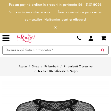
Facem puțină ordine în stocuri in perioada 26 - 31.01.2026.
Suntem în inventar și revenim foarte curând cu procesarea
comenzilor. Mulțumim pentru răbdare!
x
Acasa
Shop
Pt barbati
Pt barbati Obsessive
Tricou T102 Obsessive, Negru