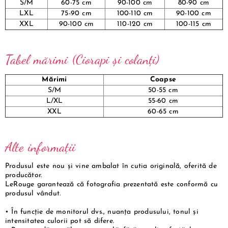
S/M
60-75 cm
90-100 cm
80-90 cm
LXL
75-90 cm
100-110 cm
90-100 cm
XXL
90-100 cm
110-120 cm
100-115 cm
Tabel mărimi (Ciorapi și colanți)
Mărimi
Coapse
S/M
50-55 cm
L/XL
55-60 cm
XXL
60-65 cm
Alte informații
Produsul este nou și vine ambalat în cutia originală, oferită de
producător.
LeRouge garantează că fotografia prezentată este conformă cu
produsul vândut.
• În funcție de monitorul dvs., nuanța produsului, tonul și
intensitatea culorii pot să difere.