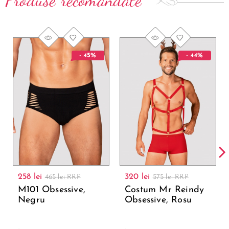
Produse recomandate
- 45%
- 44%
258 lei
320 lei
465 lei RRP
575 lei RRP
M101 Obsessive,
Costum Mr Reindy
Negru
Obsessive, Rosu