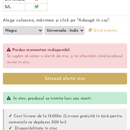
S/L
Alege culoarea, mărimea și click pe "Adaugă în coș":
Ghid mărimi
Produs momentan indisponibil.
Te rugăm să setezi o alertă de stoc, și te informăm când produsul
revine în stoc.
Setează alertă stoc
În stoc, produsul se trimite luni sau marti.
Cost livrare: de la 15.00lei (Livrare gratuită în țară pentru
comenzile ce depășesc 500 lei)
Disponibilitate: în stoc