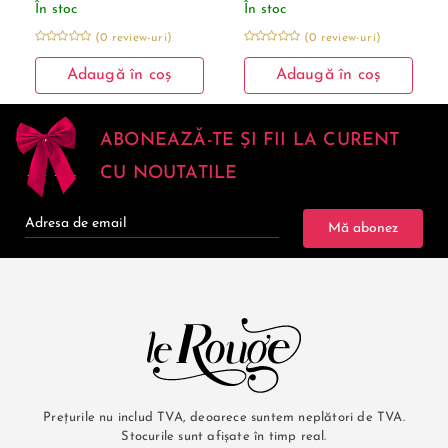
În stoc
În stoc
(0 review-uri)
(0 review-uri)
Adaugă în coș
Adaugă în coș
ABONEAZĂ-TE ȘI FII LA CURENT
CU NOUTATILE
Mă abonez
Prețurile nu includ TVA, deoarece suntem neplători de TVA.
Stocurile sunt afișate în timp real.