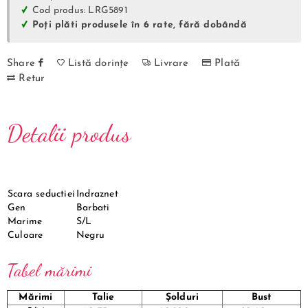
Cod produs: LRG5891
Poți plăti produsele în 6 rate, fără dobândă
Share
Listă dorințe
Livrare
Plată
Retur
Detalii produs
Scara seductiei
Indraznet
Gen
Barbati
Marime
S/L
Culoare
Negru
Tabel mărimi
Mărimi
Talie
Șolduri
Bust