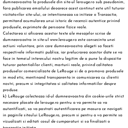
dumneavoastra la produsele din site-ul lerouge.ro sub pseudonim,
fara publicarea emailului deoarece acest continut este util tuturor
vizitatorilor site-ului, ce intentioneaza sa initieze o Tranzactie,
permitand acumularea unui istoric de recenzii autentice privind
produsele, exprimate de persoane fizice reale.
Colectarea si afisarea acestor texte ale mesajelor scrise de
dumneavoastra in site-ul www.lerouge.ro este consecinta unei
actiuni voluntare, prin care dumneavoastra alegeti sa faceti
respectivele informatii publice, iar prelucrarea acestor date se va
face in temeiul interesului nostru legitim de a pune la dispozitie
tuturor potentialilor clienti, marturii reale, privind calitatea
produselor comercializate de LeRouge si de a promova produsele
in mod etic, mentinand transparenta in comunicarea cu clientii
nostri, precum si integritatea si calitatea informatiilor despre
produse.
k) LeRouge colecteaza id-ul dumneavoastra din cookie-urile strict
necesare plasate de lerouge.ro pentru a va permite sa va
autentificati, sa va pastrati autentificarea pe masura ce navigati
in paginile siteului LeRouge.ro, precum si pentru a va permite sa
vizualizati si editati cosul de cumparaturi si sa finalizati o
tranzactie initiata.