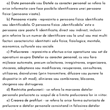
a)
Date personale
sau
Datele cu caracter personal
se refera la
orice informatie care face posibila identificarea unei persoane
fizice (persoana vizata).
b)
Persoana vizata
- reprezinta o persoana fizica identificata
sau identificabila. O persoana fizica „identificabila” este o
persoana care poate fi identificata, direct sau indirect, inclusiv
prin referire la un numar de identificare sau la unul sau mai multi
factori caracteristici identitatii sale fizice, fiziologice, mentale,
economice, culturale sau sociale.
c)
Prelucrarea
- reprezinta a efectua orice operatiune sau set de
operatiuni asupra
Datelor cu caracter personal
, cu sau fara
mijloace automate, precum colectarea, inregistrarea, organizarea,
stocarea, adaptarea sau modificarea, recuperarea, consultarea,
utilizarea, dezvaluirea (prin transmitere, difuzare sau punere la
dispozitie in alt mod), alinierea sau combinarea, blocarea,
stergerea sau distrugerea.
d)
Restrictia prelucrarii
- se refera la marcarea datelor
personale prelucrate cu scopul de a limita prelucrarea lor in viitor.
e)
Crearea de profiluri
- se refera la orice forma autorizata de
prelucrare a datelor personale consistand in folosirea datelor