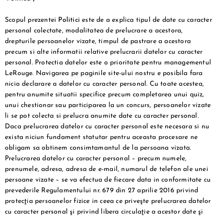
Scopul prezentei
Politici
este de a explica tipul de date cu caracter
personal colectate, modalitatea de prelucrare a acestora,
drepturile persoanelor vizate, timpul de pastrare a acestora
precum si alte informatii relative prelucrarii datelor cu caracter
personal. Protectia datelor este o prioritate pentru managementul
LeRouge. Navigarea pe paginile site-ului nostru e posibila fara
nicio declarare a datelor cu caracter personal. Cu toate acestea,
pentru anumite situatii specifice precum completarea unui quiz,
unui chestionar sau participarea la un concurs, persoanelor vizate
li se pot colecta si prelucra anumite date cu caracter personal.
Daca prelucrarea datelor cu caracter personal este necesara si nu
exista niciun fundament statutar pentru aceasta procesare ne
obligam sa obtinem consimtamantul de la persoana vizata.
Prelucrarea datelor cu caracter personal – precum numele,
prenumele, adresa, adresa de e-mail, numarul de telefon ale unei
persoane vizate – se va efectua de fiecare data in conformitate cu
prevederile Regulamentului nr. 679 din 27 aprilie 2016 privind
protecţia persoanelor fizice in ceea ce priveşte prelucrarea datelor
cu caracter personal şi privind libera circulaţie a acestor date şi