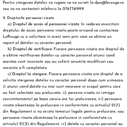
Pentru stergerea datelor va rugam sa ne scrieti la dpo@lerouge.ro
sau sa ne contactati telefonic la 0767741999
11. Drepturile persoanei vizate
a)
Dreptul de acces al persoanei vizate
. In vederea exercitarii
dreptului de acces persoana vizata poate oricand sa contacteze
LeRouge cu o solicitare in acest sens prin care sa obtina un
raport al datelor cu caracter personal;
b)
Dreptul de rectificare
. Fiecare persoana vizata are dreptul de
a obtine rectificarea datelor cu caracter personal atunci cand
acestea sunt incorecte sau au suferit anumite modificari sau
necesita a fi completate.
c)
Dreptul la stergere
. Fiecare persoana vizata are dreptul de a
solicita stergerea datelor cu caracter personal dupa cum urmeaza:
i) atunci cand datele nu mai sunt necesare in scopul pentru care
au fost colectate sau prelucrate, ii) persona vizata isi retrage
consimtamantul pe baza caruia are loc prelucrarea, iii) persoana
vizata obiecteaza la prelucrare in conformitate cu articolul 21(1)
din Regulament si nu exista temeiuri legale pentru prelucrare, sau
persoana vizata obiecteaza la prelucrare in conformitate cu
articolul 21(2) din Regulament, iv) datele cu caracter personal au