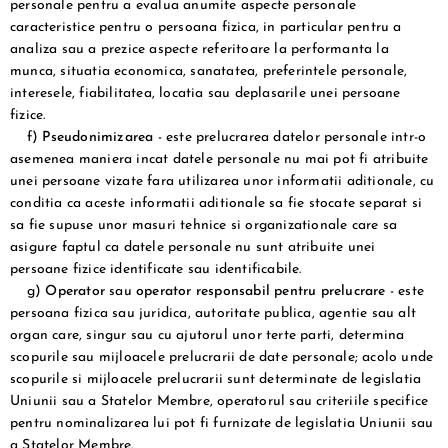
personale pentru a evalua anumite aspecte personale
caracteristice pentru o persoana fizica, in particular pentru a
analiza sau a prezice aspecte referitoare la performanta la
munca, situatia economica, sanatatea, preferintele personale,
interesele, fiabilitatea, locatia sau deplasarile unei persoane
fizice.
f)
Pseudonimizarea
- este prelucrarea datelor personale intr-o
asemenea maniera incat datele personale nu mai pot fi atribuite
unei persoane vizate fara utilizarea unor informatii aditionale, cu
conditia ca aceste informatii aditionale sa fie stocate separat si
sa fie supuse unor masuri tehnice si organizationale care sa
asigure faptul ca datele personale nu sunt atribuite unei
persoane fizice identificate sau identificabile.
g)
Operator
sau
operator responsabil pentru prelucrare
- este
persoana fizica sau juridica, autoritate publica, agentie sau alt
organ care, singur sau cu ajutorul unor terte parti, determina
scopurile sau mijloacele prelucrarii de date personale; acolo unde
scopurile si mijloacele prelucrarii sunt determinate de legislatia
Uniunii sau a Statelor Membre, operatorul sau criteriile specifice
pentru nominalizarea lui pot fi furnizate de legislatia Uniunii sau
a Statelor Membre.