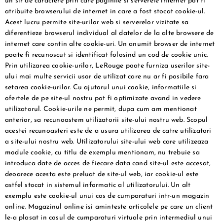
un sir de caractere prin care paginile si serverele internet pot fi
atribuite browserului de internet in care a fost stocat cookie-ul.
Acest lucru permite site-urilor web si serverelor vizitate sa
diferentieze browserul individual al datelor de la alte browsere de
internet care contin alte cookie-uri. Un anumit browser de internet
poate fi recunoscut si identificat folosind un cod de cookie unic.
Prin utilizarea cookie-urilor, LeRouge poate furniza userilor site-
ului mai multe servicii usor de utilizat care nu ar fi posibile fara
setarea cookie-urilor. Cu ajutorul unui cookie, informatiile si
ofertele de pe site-ul nostru pot fi optimizate avand in vedere
utilizatorul. Cookie-urile ne permit, dupa cum am mentionat
anterior, sa recunoastem utilizatorii site-ului nostru web. Scopul
acestei recunoasteri este de a usura utilizarea de catre utilizatori
a site-ului nostru web. Utilizatorului site-ului web care utilizeaza
module cookie, cu titlu de exemplu mentionam, nu trebuie sa
introduca date de acces de fiecare data cand site-ul este accesat,
deoarece acesta este preluat de site-ul web, iar cookie-ul este
astfel stocat in sistemul informatic al utilizatorului. Un alt
exemplu este cookie-ul unui cos de cumparaturi intr-un magazin
online. Magazinul online isi aminteste articolele pe care un client
le-a plasat in cosul de cumparaturi virtuale prin intermediul unui