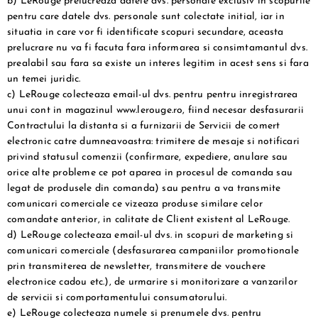
b) LeRouge prelucreaza datele dvs. personale exclusiv in scopurile
pentru care datele dvs. personale sunt colectate initial, iar in
situatia in care vor fi identificate scopuri secundare, aceasta
prelucrare nu va fi facuta fara informarea si consimtamantul dvs.
prealabil sau fara sa existe un interes legitim in acest sens si fara
un temei juridic.
c) LeRouge colecteaza email-ul dvs. pentru pentru inregistrarea
unui cont in magazinul www.lerouge.ro, fiind necesar desfasurarii
Contractului la distanta si a furnizarii de Servicii de comert
electronic catre dumneavoastra: trimitere de mesaje si notificari
privind statusul comenzii (confirmare, expediere, anulare sau
orice alte probleme ce pot aparea in procesul de comanda sau
legat de produsele din comanda) sau pentru a va transmite
comunicari comerciale ce vizeaza produse similare celor
comandate anterior, in calitate de Client existent al LeRouge.
d) LeRouge colecteaza email-ul dvs. in scopuri de marketing si
comunicari comerciale (desfasurarea campaniilor promotionale
prin transmiterea de newsletter, transmitere de vouchere
electronice cadou etc.), de urmarire si monitorizare a vanzarilor
de servicii si comportamentului consumatorului.
e) LeRouge colecteaza numele si prenumele dvs. pentru