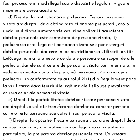
fost procesate in mod illegal sau o dispozitie legala in vigoare
impune stergerea acestora.
d)
Dreptul la restrictionarea prelucrarii
. Fiecare persoana
vizata are dreptul de a obtine restrictionarea prelucrarii, acolo
unde unul dintre urmatoarele cazuri se aplica: i) acuratetea
datelor personale este contestata de persoana vizata, ii)
prelucrarea este ilegala si persoana vizata se opune stergerii
datelor personale, dar cere in loc restrictionarea utilizarii lor, iii)
LeRouge nu mai are nevoie de datele personale cu scopul de a le
prelucra, dar ele sunt cerute de persoana vizata pentru unitate, in
vederea exercitarii unor drepturi, iv) persoana vizata s-a opus
prelucrarii in conformitate cu articolul 21(1) din Regulament pana
la verificarea daca temeiurile legitime ale LeRouge prevaleaza
asupra celor ale persoanei vizate.
e)
Dreptul la portabilitatea datelor.
Fiecare persoana vizata
are dreptul sa solicite transferarea datelor cu caracter personal
catre o terta persoana sau catre insasi persoana vizata.
f)
Dreptul la opozitie
. Fiecare persoana vizata are dreptul de a
se opune oricand, din motive care au legatura cu situatia sa
particulara, la prelucrarea datelor personale care il/o vizeaza,