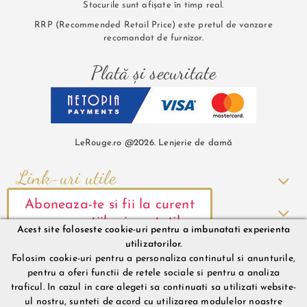
Stocurile sunt afișate în timp real.
RRP (Recommended Retail Price) este pretul de vanzare
recomandat de furnizor.
Plată și securitate
LeRouge.ro @2026. Lenjerie de damă
Link-uri utile
Comenzi și Livrare
Aboneaza-te si fii la curent
cu promotiile si noutatile
Acest site foloseste cookie-uri pentru a imbunatati experienta
Informații contact
noastre.
utilizatorilor.
Folosim cookie-uri pentru a personaliza continutul si anunturile,
pentru a oferi functii de retele sociale si pentru a analiza
traficul. In cazul in care alegeti sa continuati sa utilizati website-
ul nostru, sunteti de acord cu utilizarea modulelor noastre
Mă abonez