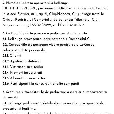
2. Numele si adresa operatorului LeRouge
LILITH DESIRE SRL, persoana juridica romana, cu sediul social
in Aleea Slatina, nr. 1, ap 31, Cluj-Napoca, Cluj, inregistrata la
Oficiul Registrului Comertului de pe langa Tribunalul Cluj-
Napoca sub nr. J12/2148/2022, cod fiscal 46011172.
3. Ce tipuri de date personale prelucram si cui apartin
3.1. LeRouge proceseaza: date personale "nesensibile".
3.2. Categoriile de persoane vizate pentru care LeRouge
colecteaza date personale:
3.1.1. Clienți
3.1.2. Apelanti telefonic
3.1.3. Vizitatori ai siteului
3.1.4. Membri inregistrati
3.1.5. Abonati la newsletter
3.1.6. Participanti la concursuri si alte campanii
4. Scopurile si modalitatille de prelucrare a datelor dumneavoastra
personale
a) LeRouge prelucreaza datele dvs. personale in scopuri reale,
prezente, si legitime.