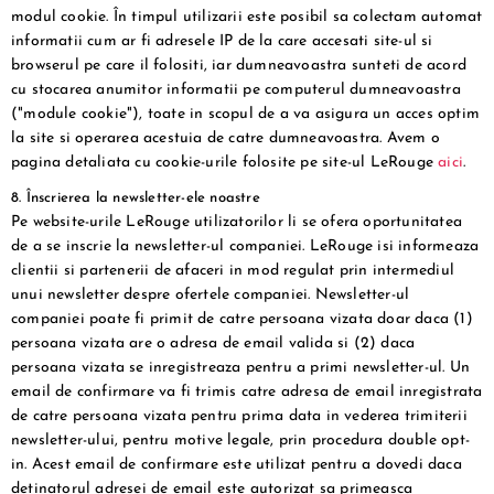
modul cookie. În timpul utilizarii este posibil sa colectam automat
informatii cum ar fi adresele IP de la care accesati site-ul si
browserul pe care il folositi, iar dumneavoastra sunteti de acord
cu stocarea anumitor informatii pe computerul dumneavoastra
("module cookie"), toate in scopul de a va asigura un acces optim
la site si operarea acestuia de catre dumneavoastra. Avem o
pagina detaliata cu cookie-urile folosite pe site-ul LeRouge
aici
.
8. Înscrierea la newsletter-ele noastre
Pe website-urile LeRouge utilizatorilor li se ofera oportunitatea
de a se inscrie la newsletter-ul companiei. LeRouge isi informeaza
clientii si partenerii de afaceri in mod regulat prin intermediul
unui newsletter despre ofertele companiei. Newsletter-ul
companiei poate fi primit de catre persoana vizata doar daca (1)
persoana vizata are o adresa de email valida si (2) daca
persoana vizata se inregistreaza pentru a primi newsletter-ul. Un
email de confirmare va fi trimis catre adresa de email inregistrata
de catre persoana vizata pentru prima data in vederea trimiterii
newsletter-ului, pentru motive legale, prin procedura double opt-
in. Acest email de confirmare este utilizat pentru a dovedi daca
detinatorul adresei de email este autorizat sa primeasca