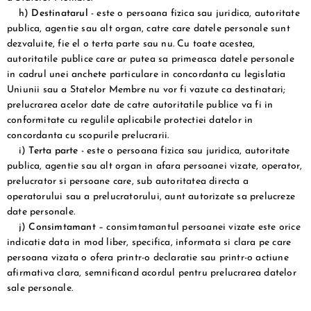
h)
Destinatarul
- este o persoana fizica sau juridica, autoritate
publica, agentie sau alt organ, catre care datele personale sunt
dezvaluite, fie el o terta parte sau nu. Cu toate acestea,
autoritatile publice care ar putea sa primeasca datele personale
in cadrul unei anchete particulare in concordanta cu legislatia
Uniunii sau a Statelor Membre nu vor fi vazute ca destinatari;
prelucrarea acelor date de catre autoritatile publice va fi in
conformitate cu regulile aplicabile protectiei datelor in
concordanta cu scopurile prelucrarii.
i)
Terta parte
- este o persoana fizica sau juridica, autoritate
publica, agentie sau alt organ in afara persoanei vizate, operator,
prelucrator si persoane care, sub autoritatea directa a
operatorului sau a prelucratorului, aunt autorizate sa prelucreze
date personale.
j)
Consimtamant
– consimtamantul persoanei vizate este orice
indicatie data in mod liber, specifica, informata si clara pe care
persoana vizata o ofera printr-o declaratie sau printr-o actiune
afirmativa clara, semnificand acordul pentru prelucrarea datelor
sale personale.