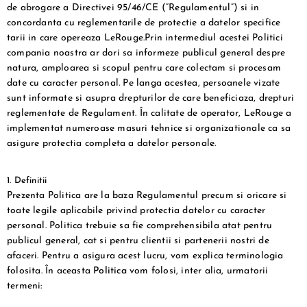
de abrogare a Directivei 95/46/CE (“Regulamentul”) si in
concordanta cu reglementarile de protectie a datelor specifice
tarii in care opereaza LeRouge.Prin intermediul acestei Politici
compania noastra ar dori sa informeze publicul general despre
natura, amploarea si scopul pentru care colectam si procesam
date cu caracter personal. Pe langa acestea, persoanele vizate
sunt informate si asupra drepturilor de care beneficiaza, drepturi
reglementate de Regulament. În calitate de operator, LeRouge a
implementat numeroase masuri tehnice si organizationale ca sa
asigure protectia completa a datelor personale.
1. Definitii
Prezenta Politica are la baza Regulamentul precum si oricare si
toate legile aplicabile privind protectia datelor cu caracter
personal. Politica trebuie sa fie comprehensibila atat pentru
publicul general, cat si pentru clientii si partenerii nostri de
afaceri. Pentru a asigura acest lucru, vom explica terminologia
folosita. În aceasta
Politica
vom folosi, inter alia, urmatorii
termeni: