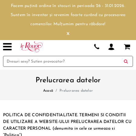
Facem puțină ordine în stocuri in perioada 26 - 31.01.2026.
Suntem în inventar și revenim foarte curând cu procesarea
comenzilor. Mulțumim pentru răbdare!
x
Prelucrarea datelor
Acasă
Prelucrarea datelor
POLITICA DE CONFIDENTIALITATE. TERMENI SI CONDITII
DE UTILIZARE A WEBSITE-ULUI PRELUCRAREA DATELOR CU
CARACTER PERSONAL (denumita in cele ce urmeaza si
“Politica”)