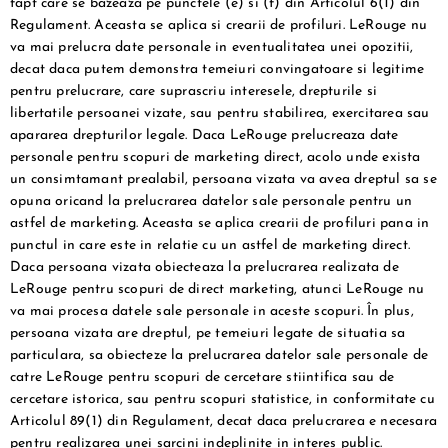
fapt care se bazeaza pe punctele (e) si (f) din Articolul 6(1) din
Regulament. Aceasta se aplica si crearii de profiluri. LeRouge nu
va mai prelucra date personale in eventualitatea unei opozitii,
decat daca putem demonstra temeiuri convingatoare si legitime
pentru prelucrare, care suprascriu interesele, drepturile si
libertatile persoanei vizate, sau pentru stabilirea, exercitarea sau
apararea drepturilor legale. Daca LeRouge prelucreaza date
personale pentru scopuri de marketing direct, acolo unde exista
un consimtamant prealabil, persoana vizata va avea dreptul sa se
opuna oricand la prelucrarea datelor sale personale pentru un
astfel de marketing. Aceasta se aplica crearii de profiluri pana in
punctul in care este in relatie cu un astfel de marketing direct.
Daca persoana vizata obiecteaza la prelucrarea realizata de
LeRouge pentru scopuri de direct marketing, atunci LeRouge nu
va mai procesa datele sale personale in aceste scopuri. În plus,
persoana vizata are dreptul, pe temeiuri legate de situatia sa
particulara, sa obiecteze la prelucrarea datelor sale personale de
catre LeRouge pentru scopuri de cercetare stiintifica sau de
cercetare istorica, sau pentru scopuri statistice, in conformitate cu
Articolul 89(1) din Regulament, decat daca prelucrarea e necesara
pentru realizarea unei sarcini indeplinite in interes public.