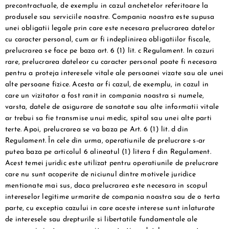
precontractuale, de exemplu in cazul anchetelor referitoare la
produsele sau serviciile noastre. Compania noastra este supusa
unei obligatii legale prin care este necesara prelucrarea datelor
cu caracter personal, cum ar fi indeplinirea obligatiilor fiscale,
prelucrarea se face pe baza art. 6 (1) lit. c Regulament. In cazuri
rare, prelucrarea dateleor cu caracter personal poate fi necesara
pentru a proteja interesele vitale ale persoanei vizate sau ale unei
alte persoane fizice. Acesta ar fi cazul, de exemplu, in cazul in
care un vizitator a fost ranit in compania noastra si numele,
varsta, datele de asigurare de sanatate sau alte informatii vitale
ar trebui sa fie transmise unui medic, spital sau unei alte parti
terte. Apoi, prelucrarea se va baza pe Art. 6 (1) lit. d din
Regulament. În cele din urma, operatiunile de prelucrare s-ar
putea baza pe articolul 6 alineatul (1) litera f din Regulament.
Acest temei juridic este utilizat pentru operatiunile de prelucrare
care nu sunt acoperite de niciunul dintre motivele juridice
mentionate mai sus, daca prelucrarea este necesara in scopul
intereselor legitime urmarite de compania noastra sau de o terta
parte, cu exceptia cazului in care aceste interese sunt inlaturate
de interesele sau drepturile si libertatile fundamentale ale