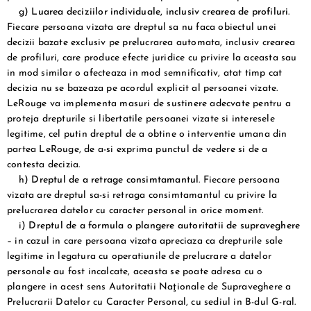
g)
Luarea deciziilor individuale, inclusiv crearea de profiluri
.
Fiecare persoana vizata are dreptul sa nu faca obiectul unei
decizii bazate exclusiv pe prelucrarea automata, inclusiv crearea
de profiluri, care produce efecte juridice cu privire la aceasta sau
in mod similar o afecteaza in mod semnificativ, atat timp cat
decizia nu se bazeaza pe acordul explicit al persoanei vizate.
LeRouge va implementa masuri de sustinere adecvate pentru a
proteja drepturile si libertatile persoanei vizate si interesele
legitime, cel putin dreptul de a obtine o interventie umana din
partea LeRouge, de a-si exprima punctul de vedere si de a
contesta decizia.
h)
Dreptul de a retrage consimtamantul
. Fiecare persoana
vizata are dreptul sa-si retraga consimtamantul cu privire la
prelucrarea datelor cu caracter personal in orice moment.
i)
Dreptul de a formula o plangere autoritatii de supraveghere
– in cazul in care persoana vizata apreciaza ca drepturile sale
legitime in legatura cu operatiunile de prelucrare a datelor
personale au fost incalcate, aceasta se poate adresa cu o
plangere in acest sens Autoritatii Naţionale de Supraveghere a
Prelucrarii Datelor cu Caracter Personal, cu sediul in B-dul G-ral.