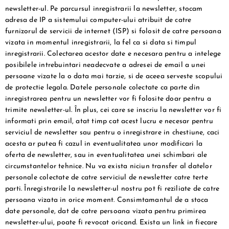
newsletter-ul. Pe parcursul inregistrarii la newsletter, stocam
adresa de IP a sistemului computer-ului atribuit de catre
furnizorul de servicii de internet (ISP) si folosit de catre persoana
vizata in momentul inregistrarii, la fel ca si data si timpul
inregistrarii. Colectarea acestor date e necesara pentru a intelege
posibilele intrebuintari neadecvate a adresei de email a unei
persoane vizate la o data mai tarzie, si de aceea serveste scopului
de protectie legala. Datele personale colectate ca parte din
inregistrarea pentru un newsletter vor fi folosite doar pentru a
trimite newsletter-ul. În plus, cei care se inscriu la newsletter vor fi
informati prin email, atat timp cat acest lucru e necesar pentru
serviciul de newsletter sau pentru o inregistrare in chestiune, caci
acesta ar putea fi cazul in eventualitatea unor modificari la
oferta de newsletter, sau in eventualitatea unei schimbari ale
circumstantelor tehnice. Nu va exista niciun transfer al datelor
personale colectate de catre serviciul de newsletter catre terte
parti. Înregistrarile la newsletter-ul nostru pot fi reziliate de catre
persoana vizata in orice moment. Consimtamantul de a stoca
date personale, dat de catre persoana vizata pentru primirea
newsletter-ului, poate fi revocat oricand. Exista un link in fiecare