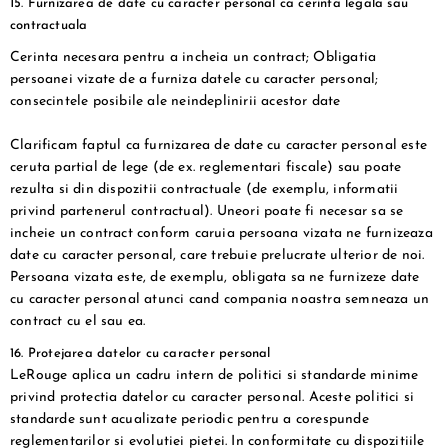
15
.
Furnizarea de date cu caracter personal ca cerinta legala sau
contractuala
Cerinta necesara pentru a incheia un contract; Obligatia
persoanei vizate de a furniza datele cu caracter personal;
consecintele posibile ale neindeplinirii acestor date
Clarificam faptul ca furnizarea de date cu caracter personal este
ceruta partial de lege (de ex. reglementari fiscale) sau poate
rezulta si din dispozitii contractuale (de exemplu, informatii
privind partenerul contractual). Uneori poate fi necesar sa se
incheie un contract conform caruia persoana vizata ne furnizeaza
date cu caracter personal, care trebuie prelucrate ulterior de noi.
Persoana vizata este, de exemplu, obligata sa ne furnizeze date
cu caracter personal atunci cand compania noastra semneaza un
contract cu el sau ea.
16. Protejarea datelor cu caracter personal
LeRouge aplica un cadru intern de politici si standarde minime
privind protectia datelor cu caracter personal. Aceste politici si
standarde sunt acualizate periodic pentru a corespunde
reglementarilor si evolutiei pietei. In conformitate cu dispozitiile