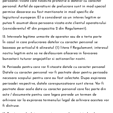
persoanei vizate care necesita protectie a datelor cu caracter
personal. Astfel de operatiuni de prelucrare sunt in mod special
permise deoarece au fost mentionate in mod specific de
legiuitorul european. El a considerat ca un interes legitim ar
putea fi asumat daca persoana vizata este clientul operatorului
(considerentul 47 din propozitia 2 din Regulament).
13. Interesele legitime urmarite de operator sau de o terta parte
În cazul in care prelucrarea datelor cu caracter personal se
bazeaza pe articolul 6 alineatul (1) litera f Regulament, interesul
nostru legitim este sa ne desfasuram afacerea in favoarea
bunastarii tuturor angajatilor si actionarilor nostri.
14. Perioada pentru care vor fi stocate datele cu caracter personal
Datele cu caracter personal vor fi pastrate doar pentru perioada
necesara scopului pentru care au fost colectate. Dupa expirarea
perioadei respective, datele corespunzatoare sunt sterse. Vor fi
pastrate doar acele date cu caracter personal care fac parte din
acte / documente pentru care legea prevede un termen de
arhivare iar la expirarea termenului legal de arhivare acestea vor
fi distruse.