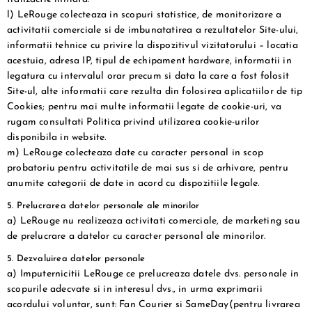
l) LeRouge colecteaza in scopuri statistice, de monitorizare a
activitatii comerciale si de imbunatatirea a rezultatelor Site-ului,
informatii tehnice cu privire la dispozitivul vizitatorului – locatia
acestuia, adresa IP, tipul de echipament hardware, informatii in
legatura cu intervalul orar precum si data la care a fost folosit
Site-ul, alte informatii care rezulta din folosirea aplicatiilor de tip
Cookies; pentru mai multe informatii legate de cookie-uri, va
rugam consultati Politica privind utilizarea cookie-urilor
disponibila in website.
m) LeRouge colecteaza date cu caracter personal in scop
probatoriu pentru activitatile de mai sus si de arhivare, pentru
anumite categorii de date in acord cu dispozitiile legale.
5. Prelucrarea datelor personale ale minorilor
a) LeRouge nu realizeaza activitati comerciale, de marketing sau
de prelucrare a datelor cu caracter personal ale minorilor.
5. Dezvaluirea datelor personale
a) Imputernicitii LeRouge ce prelucreaza datele dvs. personale in
scopurile adecvate si in interesul dvs., in urma exprimarii
acordului voluntar, sunt: Fan Courier si SameDay(pentru livrarea