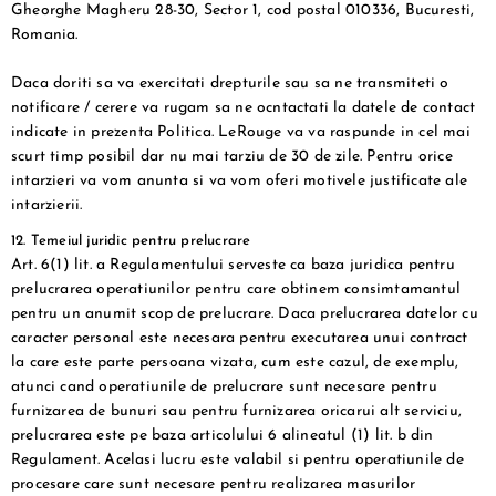
Gheorghe Magheru 28-30, Sector 1, cod postal 010336, Bucuresti,
Romania.
Daca doriti sa va exercitati drepturile sau sa ne transmiteti o
notificare / cerere va rugam sa ne ocntactati la datele de contact
indicate in prezenta Politica. LeRouge va va raspunde in cel mai
scurt timp posibil dar nu mai tarziu de 30 de zile. Pentru orice
intarzieri va vom anunta si va vom oferi motivele justificate ale
intarzierii.
12. Temeiul juridic pentru prelucrare
Art. 6(1) lit. a Regulamentului serveste ca baza juridica pentru
prelucrarea operatiunilor pentru care obtinem consimtamantul
pentru un anumit scop de prelucrare. Daca prelucrarea datelor cu
caracter personal este necesara pentru executarea unui contract
la care este parte persoana vizata, cum este cazul, de exemplu,
atunci cand operatiunile de prelucrare sunt necesare pentru
furnizarea de bunuri sau pentru furnizarea oricarui alt serviciu,
prelucrarea este pe baza articolului 6 alineatul (1) lit. b din
Regulament. Acelasi lucru este valabil si pentru operatiunile de
procesare care sunt necesare pentru realizarea masurilor