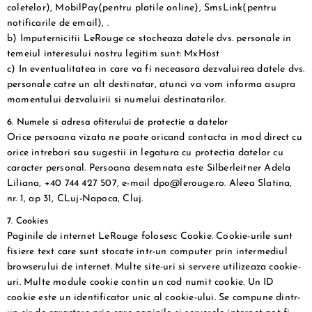
coletelor), MobilPay(pentru platile online), SmsLink(pentru
notificarile de email), .
b) Imputernicitii LeRouge ce stocheaza datele dvs. personale in
temeiul interesului nostru legitim sunt: MxHost
c) In eventualitatea in care va fi neceasara dezvaluirea datele dvs.
personale catre un alt destinatar, atunci va vom informa asupra
momentului dezvaluirii si numelui destinatarilor.
6. Numele si adresa ofiterului de protectie a datelor
Orice persoana vizata ne poate oricand contacta in mod direct cu
orice intrebari sau sugestii in legatura cu protectia datelor cu
caracter personal. Persoana desemnata este Silberleitner Adela
Liliana, +40 744 427 507, e-mail
dpo@lerouge.ro. Aleea Slatina,
nr. 1, ap 31, CLuj-Napoca, Cluj.
7. Cookies
Paginile de internet LeRouge folosesc Cookie. Cookie-urile sunt
fisiere text care sunt stocate intr-un computer prin intermediul
browserului de internet. Multe site-uri si servere utilizeaza cookie-
uri. Multe module cookie contin un cod numit cookie. Un ID
cookie este un identificator unic al cookie-ului. Se compune dintr-