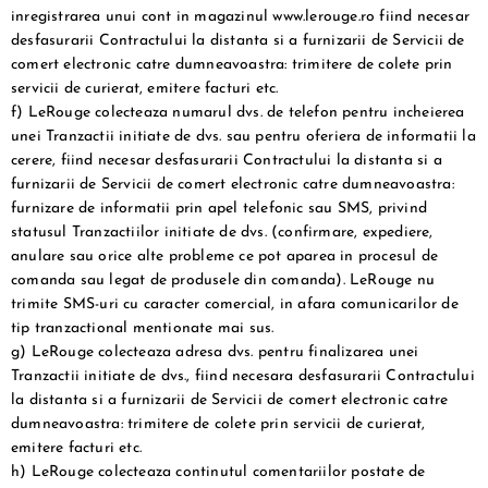
inregistrarea unui cont in magazinul www.lerouge.ro fiind necesar
desfasurarii Contractului la distanta si a furnizarii de Servicii de
comert electronic catre dumneavoastra: trimitere de colete prin
servicii de curierat, emitere facturi etc.
f) LeRouge colecteaza numarul dvs. de telefon pentru incheierea
unei Tranzactii initiate de dvs. sau pentru oferiera de informatii la
cerere, fiind necesar desfasurarii Contractului la distanta si a
furnizarii de Servicii de comert electronic catre dumneavoastra:
furnizare de informatii prin apel telefonic sau SMS, privind
statusul Tranzactiilor initiate de dvs. (confirmare, expediere,
anulare sau orice alte probleme ce pot aparea in procesul de
comanda sau legat de produsele din comanda). LeRouge nu
trimite SMS-uri cu caracter comercial, in afara comunicarilor de
tip tranzactional mentionate mai sus.
g) LeRouge colecteaza adresa dvs. pentru finalizarea unei
Tranzactii initiate de dvs., fiind necesara desfasurarii Contractului
la distanta si a furnizarii de Servicii de comert electronic catre
dumneavoastra: trimitere de colete prin servicii de curierat,
emitere facturi etc.
h) LeRouge colecteaza continutul comentariilor postate de