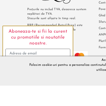
Cont
Pove
Prețurile nu includ TVA, deoarece suntem
neplători de TVA.
Ghid
Stocurile sunt afișate în timp real.
Sfatu
RRP (Recommended Retail Price) este
Cont
pretul de vanzare recomandat de
Aboneaza-te si fii la curent
furnizor.
ANP
cu promotiile si noutatile
Plat
noastre.
Plată și securitate
Form
Ace
Folosim cookie-uri pentru a personaliza continutul s
Mă abonez
LeRouge.ro @2026. Lenjerie de damă
utiliz
sunt abonat, inchide
LILITH DESIRE SRL © 2026. Nr. R.C.: J12/2148/2022, C.U.I.: 460111
Descrierea bunurilor sau a serviciilor disponibile pe www.LeRouge
Implicit LILITH DESIRE SRL nu isi asuma raspunderea pentru even
de catre LILITH DESIRE SRL pot suferi modificari ulterioare, ac
asemenea, LILITH DESIRE SRL isi rezerva dreptul de a corecta eve