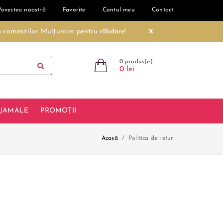
Povestea noastră
Favorite
Contul meu
Contact
x
ea comenzilor. Mulțumim pentru răbdare!
0 produs(e)
0 lei
IJAMALE
PROMOȚII
Acasă
Politica de retur