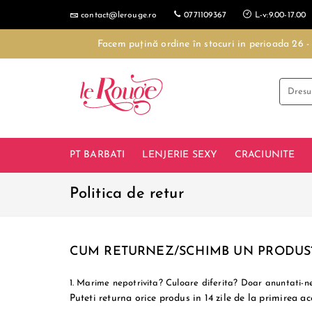
contact@lerouge.ro
0771109367
L-v:9.00-17.00
Facem puțină ordine în stocuri in perioada 26 
PT BARBATI
LENJERIE SEXY
CRACIUNITE
Politica de retur
CUM RETURNEZ/SCHIMB UN PRODUS
1. Marime nepotrivita? Culoare diferita? Doar anuntati-ne
Puteti returna orice produs in 14 zile de la primirea ac