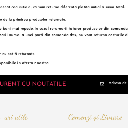
ecat cea initiala, va vom returna diferenta platita initial si suma total.
e de la primirea produselor returnate.
te bani mai repede. In cazul returnarii tuturor produselor din comand
rnarii numai a unei parti din comanda dvs., nu vom returna costurile de 
nu pot fi returnate.
sponibile in oferta noastra.
 CURENT CU NOUTATILE
-uri utile
Comenzi și Livrare