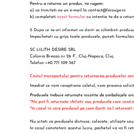
Pentru a returna un produs, va rugam:
a) sa trimiteti-ne un e-mail la contact@lerouge.ro
b) completati
acest formular
cu intentia ta de a retur
2. Dupa ce ne-ati informat ca doriti sa schimbati produ
Impachetati cu grija toate produsele, puneti formularul
SC LILITH DESIRE SRL
Colonia Breaza nr. 26 F , Cluj-Napoca, Cluj.
Telefon +40 771 109 367
Costul transportului pentru returnarea produselor re
Imediat ce vom receptiona coletul, vom procesa solicit
Produsele trebuie returnate insotite de ambalajele orig
*Nu pot fi returnate: chilotii sau produsele care contin 
*In cazul in care produsul pe care doriti sa-l returnati
Nu uitati ca produsele distruse, colorate, utilizate sa
In cazul constatarii acestui lucru, pachetul va va fi re