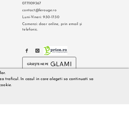
0771109367
contact@lerouge.ro
Luni-Vineri: 9:30-17:30
Comenzi: doar online, prin email și
telefonic.
lor.
a traficul. In cazul in care alegeti sa continuati sa
cookie.
on: 0771109367.
Rouge.ro, acestea fiind utilizate exclusiv cu titlu de prezentare.
actiune. Preturile si disponibilitatea produselor comercializate
uitorilor sau disponibilitatea produselor pe stocul acestora. De
lografiere, lipsa de acuratete sau erori ale produselor software,