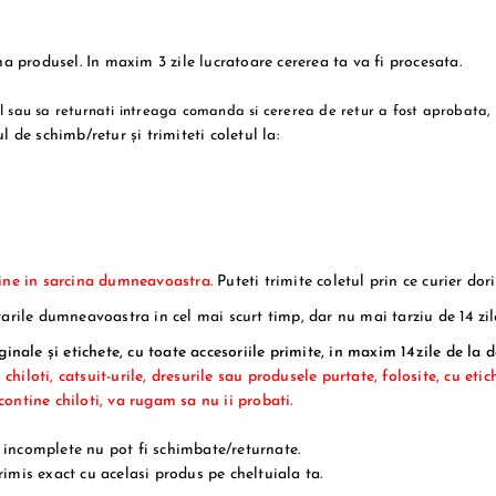
na produsel. In maxim 3 zile lucratoare cererea ta va fi procesata.
sul sau sa returnati intreaga comanda
si cererea de retur a fost aprobata
,
 de schimb/retur și trimiteti coletul la:
vine in sarcina dumneavoastra.
Puteti trimite coletul prin ce curier dor
arile dumneavoastra in cel mai scurt timp, dar nu mai tarziu de 14 zil
inale și etichete, cu toate accesoriile primite, in maxim 14zile de la d
chiloti, catsuit-urile, dresurile sau produsele purtate, folosite, cu etic
 contine chiloti, va rugam sa nu ii probati.
u incomplete nu pot fi schimbate/returnate.
trimis exact cu acelasi produs pe cheltuiala ta.