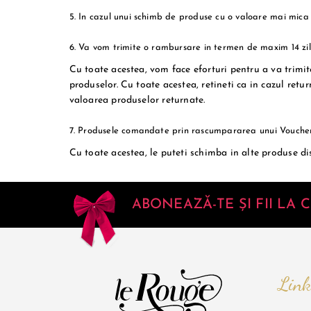
5. In cazul unui schimb de produse cu o valoare mai mica d
6. Va vom trimite o rambursare in termen de maxim 14 zil
Cu toate acestea, vom face eforturi pentru a va trimi
produselor. Cu toate acestea, retineti ca in cazul retu
valoarea produselor returnate.
7. Produsele comandate prin rascumpararea unui Voucher 
Cu toate acestea, le puteti schimba in alte produse di
ABONEAZĂ-TE ȘI FII LA
Link