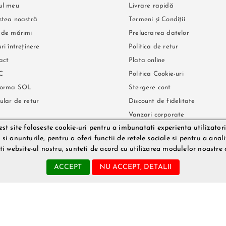
ul meu
Livrare rapidă
stea noastră
Termeni și Condiții
 de mărimi
Prelucrarea datelor
ri întreținere
Politica de retur
act
Plata online
C
Politica Cookie-uri
forma SOL
Stergere cont
ular de retur
Discount de fidelitate
Vanzari corporate
st site foloseste cookie-uri pentru a imbunatati experienta utilizatori
Tracking AWB
i anunturile, pentru a oferi functii de retele sociale si pentru a analiz
ati website-ul nostru, sunteti de acord cu utilizarea modulelor noastre 
ACCEPT
NU ACCEPT, DETALII
72, Capital social 200 RON, | Adresa LeRouge.ro: Aleea Slatina, nr. 1, ap 31. Telef
.ro (prin imagini, video etc.) nu reprezinta o obligatie contractuala din partea Le
tualele erori de pret sau stoc. Aceste erori nu obliga LILITH DESIRE SRL la nicio 
est lucru fiind influentat de factori externi precum politica de preturi a distrib
ntuale omisiuni sau erori in afisare care pot surveni in urma unor greseli de dacti