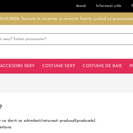
Acasă
Informații utile
- 31.01.2026. Suntem în inventar și revenim foarte curând cu procesar
ACCESORII SEXY
COSTUME SEXY
COSTUME DE BAIE
P
?
 ca doriti sa schimbati/returnati produsul(produsele).
estuia.