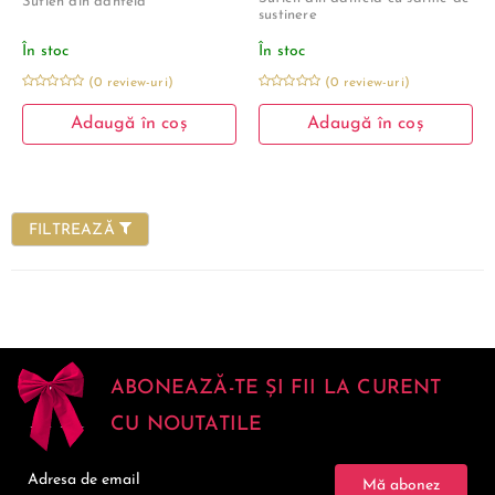
Sutien din dantela
sustinere
În stoc
În stoc
(0 review-uri)
(0 review-uri)
Adaugă în coș
Adaugă în coș
FILTREAZĂ
ABONEAZĂ-TE ȘI FII LA CURENT
CU NOUTATILE
Mă abonez