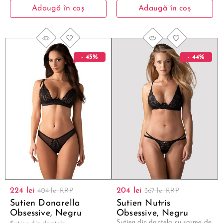
Adaugă în coș
Adaugă în coș
- 45%
- 44%
224 lei
204 lei
404 lei RRP
367 lei RRP
Sutien Donarella
Sutien Nutris
Obsessive, Negru
Obsessive, Negru
Sutien din dantela cu sarme de