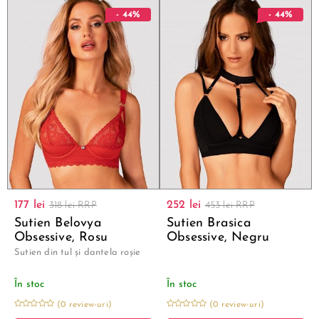
- 44%
- 44%
177 lei
252 lei
318 lei RRP
453 lei RRP
Sutien Belovya
Sutien Brasica
Obsessive, Rosu
Obsessive, Negru
Sutien din tul și dantela roșie
În stoc
În stoc
(0 review-uri)
(0 review-uri)