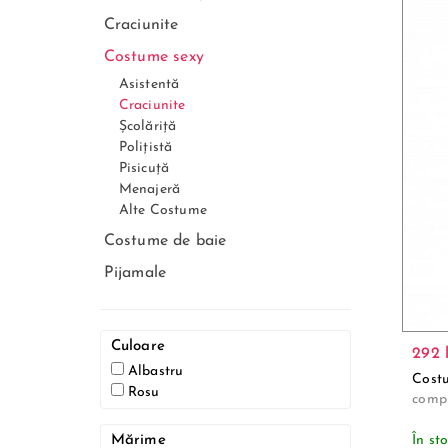
Craciunite
Costume sexy
Asistentă
Craciunite
Școlăriță
Polițistă
Pisicuță
Menajeră
Alte Costume
Costume de baie
Pijamale
Culoare
292 l
Albastru
Costu
Rosu
compu
Mărime
În st