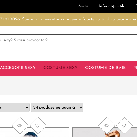
Acasă
Informații utile
- 31.01.2026. Suntem în inventar și revenim foarte curând cu procesar
ACCESORII SEXY
COSTUME SEXY
COSTUME DE BAIE
P