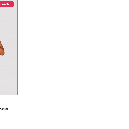
- 44%
 Rosu