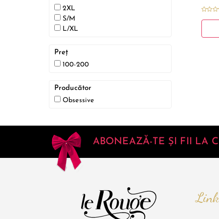
2XL
S/M
L/XL
Preț
100-200
Producător
Obsessive
ABONEAZĂ-TE ȘI FII LA
Link