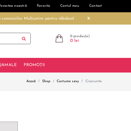
Povestea noastră
Favorite
Contul meu
Contact
x
ea comenzilor. Mulțumim pentru răbdare!
0 produs(e)
0 lei
IJAMALE
PROMOȚII
Acasă
Shop
Costume sexy
Craciunite