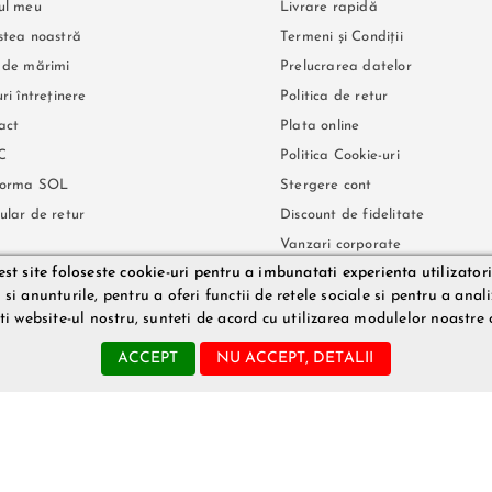
ul meu
Livrare rapidă
stea noastră
Termeni și Condiții
 de mărimi
Prelucrarea datelor
ri întreținere
Politica de retur
act
Plata online
C
Politica Cookie-uri
forma SOL
Stergere cont
ular de retur
Discount de fidelitate
Vanzari corporate
st site foloseste cookie-uri pentru a imbunatati experienta utilizatori
Tracking AWB
i anunturile, pentru a oferi functii de retele sociale si pentru a analiz
ati website-ul nostru, sunteti de acord cu utilizarea modulelor noastre 
ACCEPT
NU ACCEPT, DETALII
72, Capital social 200 RON, | Adresa LeRouge.ro: Aleea Slatina, nr. 1, ap 31. Telef
.ro (prin imagini, video etc.) nu reprezinta o obligatie contractuala din partea Le
tualele erori de pret sau stoc. Aceste erori nu obliga LILITH DESIRE SRL la nicio 
est lucru fiind influentat de factori externi precum politica de preturi a distrib
ntuale omisiuni sau erori in afisare care pot surveni in urma unor greseli de dacti