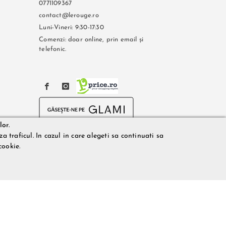
0771109367
contact@lerouge.ro
Luni-Vineri: 9:30-17:30
Comenzi: doar online, prin email și
telefonic.
lor.
a traficul. In cazul in care alegeti sa continuati sa
cookie.
on: 0771109367.
Rouge.ro, acestea fiind utilizate exclusiv cu titlu de prezentare.
actiune. Preturile si disponibilitatea produselor comercializate
uitorilor sau disponibilitatea produselor pe stocul acestora. De
lografiere, lipsa de acuratete sau erori ale produselor software,