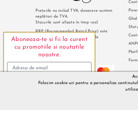
Cont
Pove
Prețurile nu includ TVA, deoarece suntem
neplători de TVA.
Ghid
Stocurile sunt afișate în timp real.
Sfatu
RRP (Recommended Retail Price) este
Cont
pretul de vanzare recomandat de
Aboneaza-te si fii la curent
furnizor.
ANP
cu promotiile si noutatile
Plat
noastre.
Plată și securitate
Form
Ace
Folosim cookie-uri pentru a personaliza continutul s
Mă abonez
LeRouge.ro @2026. Lenjerie de damă
utiliz
sunt abonat, inchide
LILITH DESIRE SRL © 2026. Nr. R.C.: J12/2148/2022, C.U.I.: 460111
Descrierea bunurilor sau a serviciilor disponibile pe www.LeRouge
Implicit LILITH DESIRE SRL nu isi asuma raspunderea pentru even
de catre LILITH DESIRE SRL pot suferi modificari ulterioare, ac
asemenea, LILITH DESIRE SRL isi rezerva dreptul de a corecta eve
fara a anunta in prealabil.