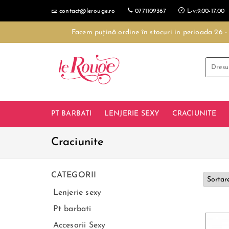
contact@lerouge.ro
0771109367
L-v:9.00-17.00
Facem puțină ordine în stocuri in perioada 26 
PT BARBATI
LENJERIE SEXY
CRACIUNITE
Craciunite
CATEGORII
Lenjerie sexy
Pt barbati
Accesorii Sexy