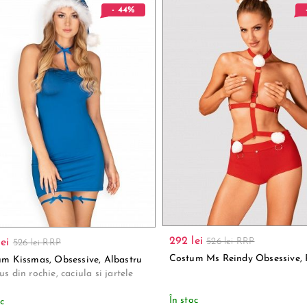
- 44%
292 lei
526 lei RRP
ei
526 lei RRP
Costum Ms Reindy Obsessive,
m Kissmas, Obsessive, Albastru
s din rochie, caciula si jartele
În stoc
oc