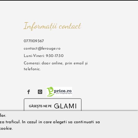
Informații contact
0771109367
contact@lerouge.ro
Luni-Vineri: 9:30-17:30
Comenzi: doar online, prin email și
telefonic.
lor.
a traficul. In cazul in care alegeti sa continuati sa
cookie.