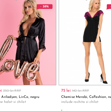
- 38%
ei
75 lei
250 lei RRP
140 lei RRP
 Ariladyen, LivCo, negru
Chemise Merobi, CoFashion, n
ne halat si chilot
include rochita si chilot