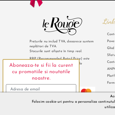
Link
Cont
Pove
Prețurile nu includ TVA, deoarece suntem
neplători de TVA.
Ghid
Stocurile sunt afișate în timp real.
Sfatu
RRP (Recommended Retail Price) este
Cont
pretul de vanzare recomandat de
Aboneaza-te si fii la curent
furnizor.
ANP
cu promotiile si noutatile
Plat
noastre.
Plată și securitate
Form
Ace
Folosim cookie-uri pentru a personaliza continutul s
Mă abonez
LeRouge.ro @2026. Lenjerie de damă
utiliz