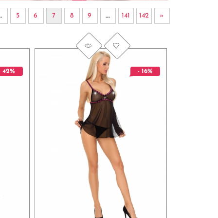
..
5
6
7
8
9
....
141
142
»
- 42%
- 16%