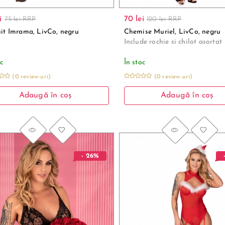
i
70 lei
75 lei RRP
120 lei RRP
it Imrama, LivCo, negru
Chemise Muriel, LivCo, negru
Include rochie si chilot asortat
oc
În stoc
(0 review-uri)
(0 review-uri)
Adaugă în coș
Adaugă în coș
- 26%