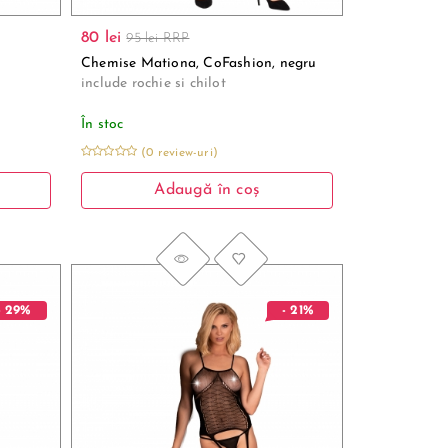
80 lei
95 lei RRP
Chemise Mationa, CoFashion, negru
include rochie si chilot
În stoc
(0 review-uri)
Adaugă în coș
- 29%
- 21%