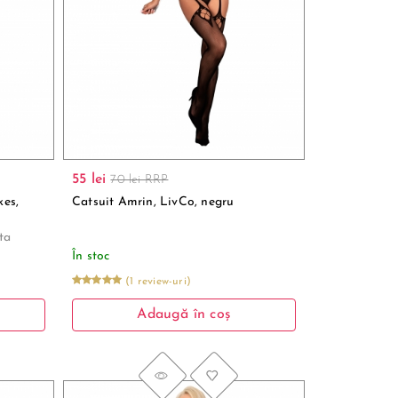
55 lei
70 lei RRP
kes,
Catsuit Amrin, LivCo, negru
ita
În stoc
(1 review-uri)
Adaugă în coș