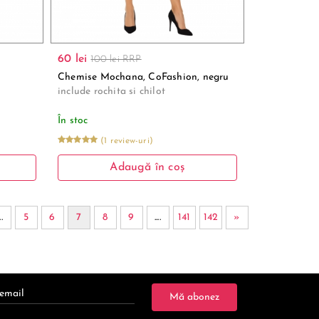
60 lei
100 lei RRP
Chemise Mochana, CoFashion, negru
include rochita si chilot
În stoc
(1 review-uri)
Adaugă în coș
..
5
6
7
8
9
....
141
142
»
Mă abonez