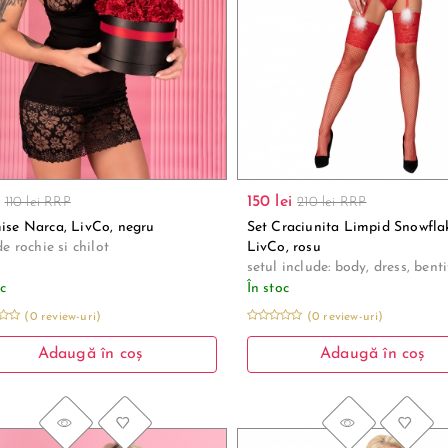
150 lei
110 lei RRP
210 lei RRP
se Narca, LivCo, negru
Set Craciunita Limpid Snowfla
de rochie si chilot
LivCo, rosu
setul include: body, dress, bent
oc
În stoc
(0 review-uri)
(0 review-uri)
Adaugă în coș
Adaugă în coș