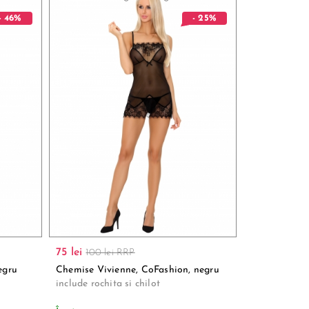
- 46%
- 25%
75 lei
100 lei RRP
egru
Chemise Vivienne, CoFashion, negru
include rochita si chilot