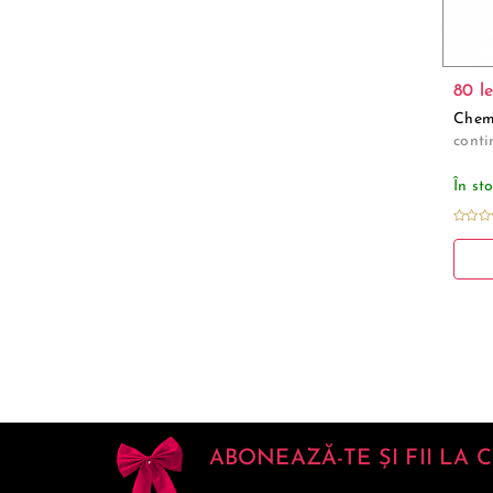
80 le
Chemi
conti
În st
ABONEAZĂ-TE ȘI FII LA