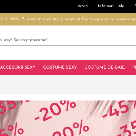
Acasă
Informații utile
- 31.01.2026. Suntem în inventar și revenim foarte curând cu procesar
ACCESORII SEXY
COSTUME SEXY
COSTUME DE BAIE
P