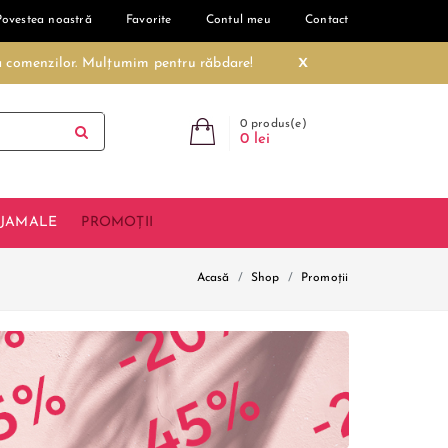
Povestea noastră
Favorite
Contul meu
Contact
x
ea comenzilor. Mulțumim pentru răbdare!
0 produs(e)
0 lei
IJAMALE
PROMOȚII
Acasă
Shop
Promoții