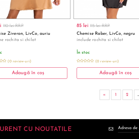
i
85 lei
110 lei RRP
115 lei RRP
se Ziveron, LivCo, auriu
Chemise Raber, LivCo, negru
ne rochita si chilot
include rochita si chilot
oc
În stoc
(0 review-uri)
(0 review-uri)
Adaugă în coș
Adaugă în coș
«
1
2
..
 CURENT CU NOUTATILE