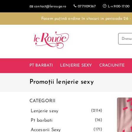
contact@lerouge.ro
0771109367
L-v:9.00-17.00
Facem puțină ordine în stocuri in perioada 26 
PT BARBATI
LENJERIE SEXY
CRACIUNITE
Promoții lenjerie sexy
CATEGORII
(2114)
Lenjerie sexy
(16)
Pt barbati
(171)
Accesorii Sexy