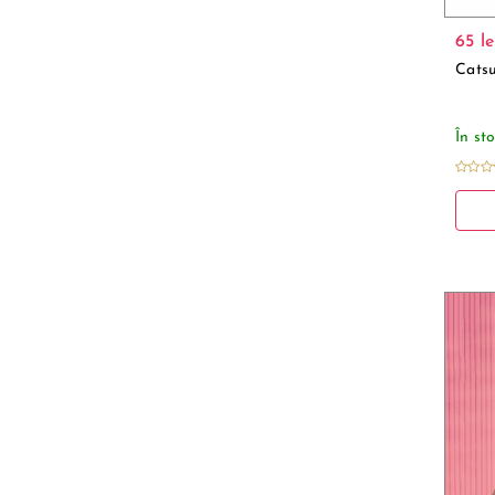
65 le
Catsu
În st