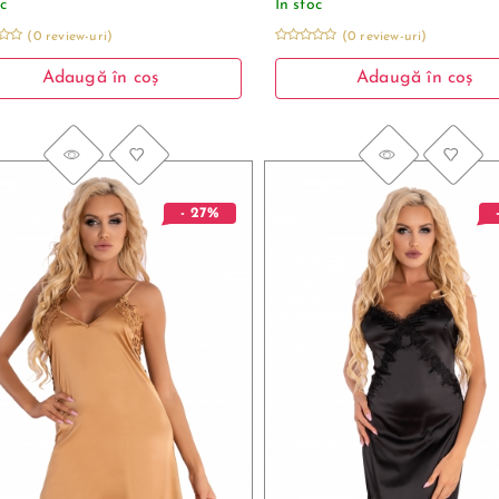
oc
În stoc
(0 review-uri)
(0 review-uri)
Adaugă în coș
Adaugă în coș
- 27%