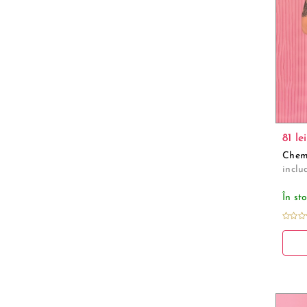
81 lei
Chemi
inclu
În st