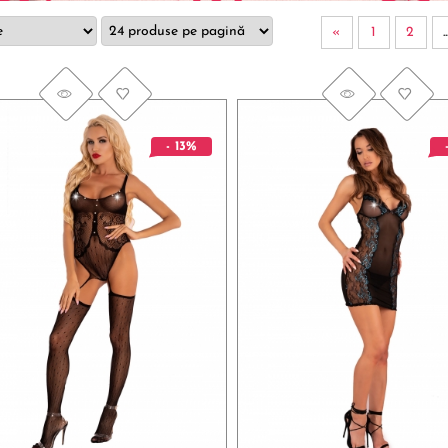
«
1
2
..
- 13%