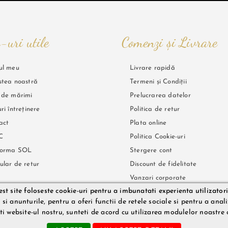
-uri utile
Comenzi și Livrare
ul meu
Livrare rapidă
stea noastră
Termeni și Condiții
 de mărimi
Prelucrarea datelor
ri întreținere
Politica de retur
act
Plata online
C
Politica Cookie-uri
forma SOL
Stergere cont
ular de retur
Discount de fidelitate
Vanzari corporate
st site foloseste cookie-uri pentru a imbunatati experienta utilizatori
Tracking AWB
i anunturile, pentru a oferi functii de retele sociale si pentru a analiz
ati website-ul nostru, sunteti de acord cu utilizarea modulelor noastre 