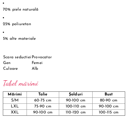
70% piele naturală
25% poliuretan
5% alte materiale
Scara seductiei
Provocator
Gen
Femei
Culoare
Alb
Tabel mărimi
Mărimi
Talie
Șolduri
Bust
S/M
60-75 cm
90-100 cm
80-90 cm
LXL
75-90 cm
100-110 cm
90-100 cm
XXL
90-100 cm
110-120 cm
100-115 cm