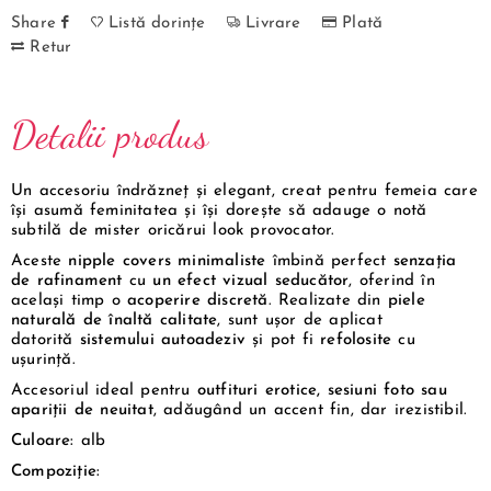
Share
Listă dorințe
Livrare
Plată
Retur
Detalii produs
Un accesoriu îndrăzneț și elegant, creat pentru femeia care
își asumă feminitatea și își dorește să adauge o notă
subtilă de mister oricărui look provocator.
Aceste
nipple covers minimaliste
îmbină perfect
senzația
de rafinament
cu
un efect vizual seducător
, oferind în
același timp o
acoperire discretă
. Realizate din
piele
naturală de înaltă calitate
, sunt ușor de aplicat
datorită
sistemului autoadeziv
și pot fi
refolosite
cu
ușurință.
Accesoriul ideal pentru
outfituri erotice, sesiuni foto sau
apariții de neuitat
, adăugând un accent fin, dar irezistibil.
Culoare:
alb
Compoziție: