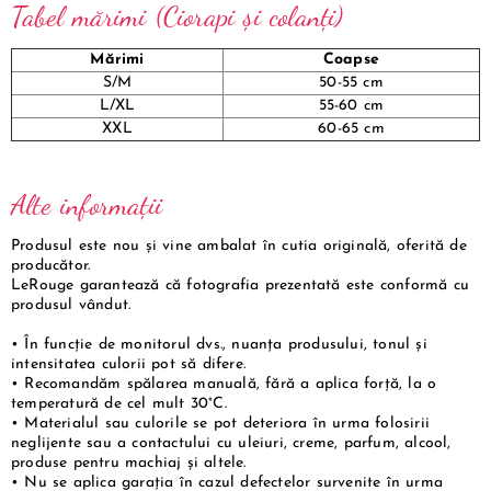
Tabel mărimi (Ciorapi și colanți)
Mărimi
Coapse
S/M
50-55 cm
L/XL
55-60 cm
XXL
60-65 cm
Alte informații
Produsul este nou și vine ambalat în cutia originală, oferită de
producător.
LeRouge garantează că fotografia prezentată este conformă cu
produsul vândut.
• În funcție de monitorul dvs., nuanța produsului, tonul și
intensitatea culorii pot să difere.
• Recomandăm spălarea manuală, fără a aplica forță, la o
temperatură de cel mult 30°C.
• Materialul sau culorile se pot deteriora în urma folosirii
neglijente sau a contactului cu uleiuri, creme, parfum, alcool,
produse pentru machiaj și altele.
• Nu se aplica garația în cazul defectelor survenite în urma