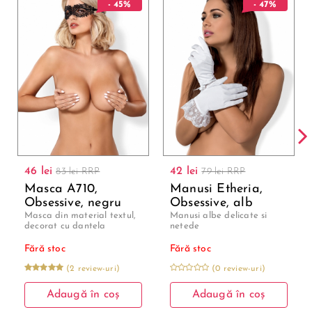
- 45%
- 47%
46 lei
42 lei
83 lei RRP
79 lei RRP
Masca A710,
Manusi Etheria,
Obsessive, negru
Obsessive, alb
Masca din material textul,
Manusi albe delicate si
decorat cu dantela
netede
Fără stoc
Fără stoc
(2 review-uri)
(0 review-uri)
Adaugă în coș
Adaugă în coș