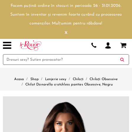
Facem puțină ordine în stocuri in perioada 26 - 31.01.2026.
Suntem în inventar și revenim foarte curând cu procesarea
comenzilor. Mulțumim pentru răbdare!
x
Acasa
Shop
Lenjerie sexy
Chiloți
Chiloți Obsessive
Chilot Donarella crotchless panties Obsessive, Negru