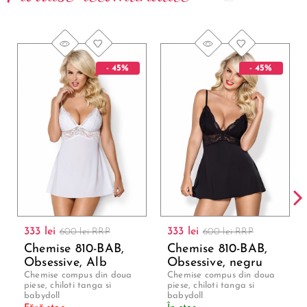
- 45%
- 45%
333 lei
333 lei
600 lei RRP
600 lei RRP
Chemise 810-BAB,
Chemise 810-BAB,
Obsessive, Alb
Obsessive, negru
Chemise compus din doua
Chemise compus din doua
piese, chiloti tanga si
piese, chiloti tanga si
babydoll
babydoll