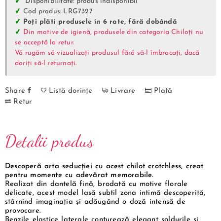
Disponibilitate: produs indisponibil
Cod produs: LRG7327
Poți plăti produsele în 6 rate, fără dobândă
Din motive de igienă, produsele din categoria Chiloți nu
se acceptă la retur.
Vă rugăm să vizualizați produsul fără să-l îmbracați, dacă
doriți să-l returnați.
Share
Listă dorințe
Livrare
Plată
Retur
Detalii produs
Descoperă arta seducției cu acest chilot crotchless, creat
pentru momente cu adevărat memorabile.
Realizat din dantelă fină, brodată cu motive florale
delicate, acest model lasă subtil zona intimă descoperită,
stârnind imaginația și adăugând o doză intensă de
provocare.
Benzile elastice laterale conturează elegant șoldurile și