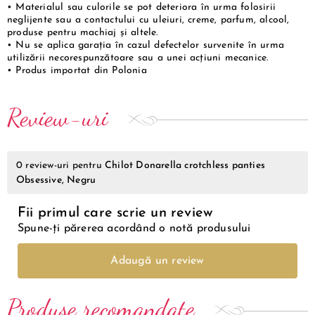
• Materialul sau culorile se pot deteriora în urma folosirii
neglijente sau a contactului cu uleiuri, creme, parfum, alcool,
produse pentru machiaj și altele.
• Nu se aplica garația în cazul defectelor survenite în urma
utilizării necorespunzătoare sau a unei acțiuni mecanice.
• Produs importat din Polonia
Review-uri
0
review-uri pentru
Chilot Donarella crotchless panties
Obsessive, Negru
Fii primul care scrie un review
Spune-ți părerea acordând o notă produsului
Adaugă un review
Produse recomandate