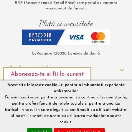
RRP (Recommended Retail Price) este pretul de vanzare
recomandat de furnizor.
Plată și securitate
LeRouge.ro @2026. Lenjerie de damă
Link-uri utile
Aboneaza-te si fii la curent
Comenzi și Livrare
cu promotiile si noutatile
Acest site foloseste cookie-uri pentru a imbunatati experienta
noastre.
utilizatorilor.
Informații contact
Folosim cookie-uri pentru a personaliza continutul si anunturile,
pentru a oferi functii de retele sociale si pentru a analiza
traficul. In cazul in care alegeti sa continuati sa utilizati website-
ul nostru, sunteti de acord cu utilizarea modulelor noastre
Mă abonez
cookie.
sunt abonat, inchide