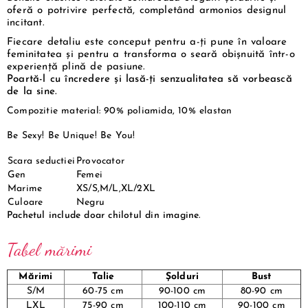
oferă o potrivire perfectă, completând armonios designul
incitant.
Fiecare detaliu este conceput pentru a-ți pune în valoare
feminitatea și pentru a transforma o seară obișnuită într-o
experiență plină de pasiune.
Poartă-l cu încredere și lasă-ți senzualitatea să vorbească
de la sine.
Compozitie material: 90% poliamida, 10% elastan
Be Sexy! Be Unique! Be You!
Scara seductiei
Provocator
Gen
Femei
Marime
XS/S,M/L,XL/2XL
Culoare
Negru
Pachetul include doar chilotul din imagine.
Tabel mărimi
Mărimi
Talie
Șolduri
Bust
S/M
60-75 cm
90-100 cm
80-90 cm
LXL
75-90 cm
100-110 cm
90-100 cm