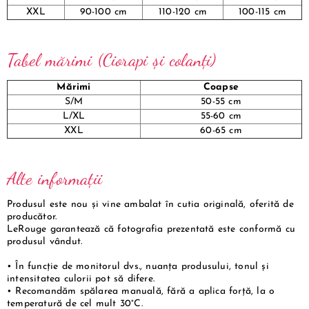
XXL
90-100 cm
110-120 cm
100-115 cm
Tabel mărimi (Ciorapi și colanți)
Mărimi
Coapse
S/M
50-55 cm
L/XL
55-60 cm
XXL
60-65 cm
Alte informații
Produsul este nou și vine ambalat în cutia originală, oferită de
producător.
LeRouge garantează că fotografia prezentată este conformă cu
produsul vândut.
• În funcție de monitorul dvs., nuanța produsului, tonul și
intensitatea culorii pot să difere.
• Recomandăm spălarea manuală, fără a aplica forță, la o
temperatură de cel mult 30°C.