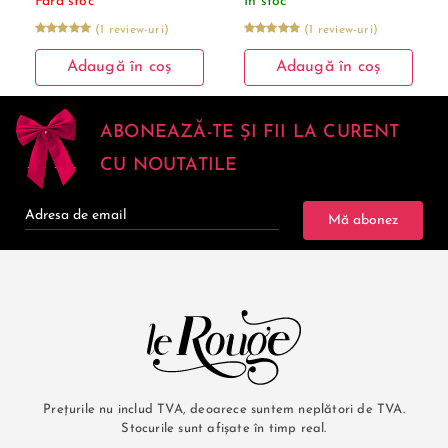
Fără stoc
În stoc
(1 review-uri)
(1 review-uri)
Adaugă în coș
Adaugă în coș
ABONEAZĂ-TE ȘI FII LA CURENT
CU NOUTATILE
Mă abonez
Prețurile nu includ TVA, deoarece suntem neplători de TVA.
Stocurile sunt afișate în timp real.