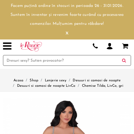
Facem puțină ordine în stocuri in perioada 26 - 31.01.2026.
Suntem în inventar și revenim foarte curând cu procesarea
comenzilor. Mulțumim pentru răbdare!
x
Acasa
Shop
Lenjerie sexy
Desuuri si camasi de noapte
Desuuri si camasi de noapte LivCo
Chemise Tilda, LivCo, gri