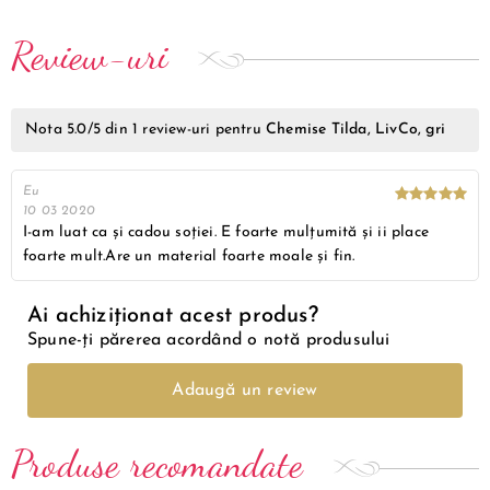
Review-uri
Nota
5.0
/5 din
1
review-uri pentru
Chemise Tilda, LivCo, gri
Eu
10 03 2020
I-am luat ca și cadou soției. E foarte mulțumită și ii place
foarte mult.Are un material foarte moale și fin.
Ai achiziționat acest produs?
Spune-ți părerea acordând o notă produsului
Adaugă un review
Produse recomandate