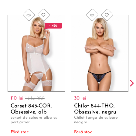
- 4%
110 lei
30 lei
115 lei RRP
Corset 843-COR,
Chilot 844-THO,
Obsessive, alb
Obsessive, negru
corset de culoare alba cu
Chilot tanga de culoare
portjartier
neagra
Fără stoc
Fără stoc