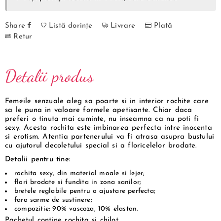
Share
Listă dorințe
Livrare
Plată
Retur
Detalii produs
Femeile senzuale aleg sa poarte si in interior rochite care
sa le puna in valoare formele apetisante. Chiar daca
preferi o tinuta mai cuminte, nu inseamna ca nu poti fi
sexy. Acesta rochita este imbinarea perfecta intre inocenta
si erotism. Atentia partenerului va fi atrasa asupra bustului
cu ajutorul decoletului special si a floricelelor brodate.
Detalii pentru tine:
rochita sexy, din material moale si lejer;
flori brodate si fundita in zona sanilor;
bretele reglabile pentru o ajustare perfecta;
fara sarme de sustinere;
compozitie: 90% vascoza, 10% elastan.
Pachetul contine rochita si chilot.