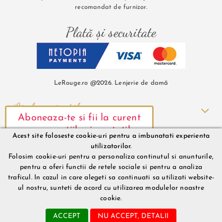
recomandat de furnizor.
Plată și securitate
LeRouge.ro @2026. Lenjerie de damă
Link-uri utile
Aboneaza-te si fii la curent
Comenzi și Livrare
cu promotiile si noutatile
Acest site foloseste cookie-uri pentru a imbunatati experienta
noastre.
utilizatorilor.
Informații contact
Folosim cookie-uri pentru a personaliza continutul si anunturile,
pentru a oferi functii de retele sociale si pentru a analiza
traficul. In cazul in care alegeti sa continuati sa utilizati website-
ul nostru, sunteti de acord cu utilizarea modulelor noastre
Mă abonez
cookie.
sunt abonat, inchide
ACCEPT
NU ACCEPT, DETALII