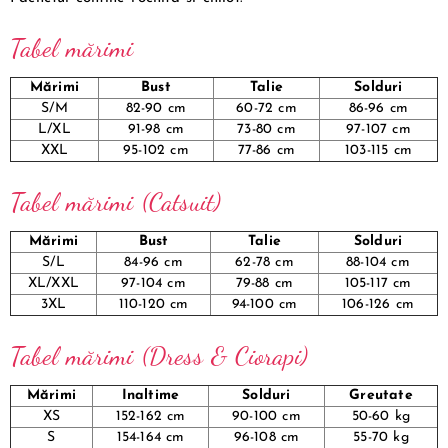
Tabel mărimi
Mărimi
Bust
Talie
Solduri
S/M
82-90 cm
60-72 cm
86-96 cm
L/XL
91-98 cm
73-80 cm
97-107 cm
XXL
95-102 cm
77-86 cm
103-115 cm
Tabel mărimi (Catsuit)
Mărimi
Bust
Talie
Solduri
S/L
84-96 cm
62-78 cm
88-104 cm
XL/XXL
97-104 cm
79-88 cm
105-117 cm
3XL
110-120 cm
94-100 cm
106-126 cm
Tabel mărimi (Dress & Ciorapi)
Mărimi
Inaltime
Solduri
Greutate
XS
152-162 cm
90-100 cm
50-60 kg
S
154-164 cm
96-108 cm
55-70 kg