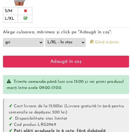
S/M
L/XL
Alege culoarea, mărimea și click pe "Adaugă în coș":
Ghid mărimi
Adaugă în coș
Trimite comanda până luni ora 15:00 și vei primi produsul
marți între orele 09:00-17:00.
Cost livrare: de la 15.00lei (Livrare gratuită în țară pentru
comenzile ce depășesc 500 lei)
Disponibilitate: stoc limitat
Cod produs: LRG2969
Poți plăti produsele în 6 rate, fără dobândă