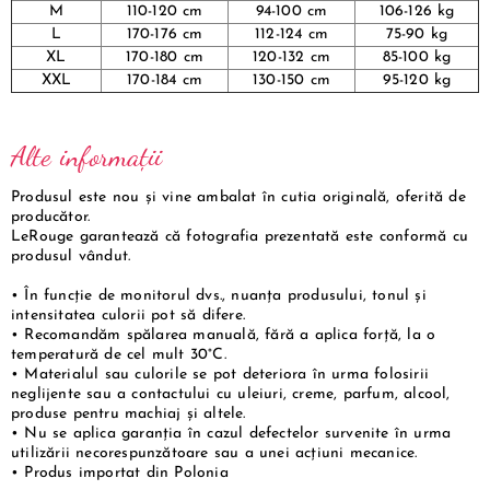
M
110-120 cm
94-100 cm
106-126 kg
L
170-176 cm
112-124 cm
75-90 kg
XL
170-180 cm
120-132 cm
85-100 kg
XXL
170-184 cm
130-150 cm
95-120 kg
Alte informații
Produsul este nou și vine ambalat în cutia originală, oferită de
producător.
LeRouge garantează că fotografia prezentată este conformă cu
produsul vândut.
• În funcție de monitorul dvs., nuanța produsului, tonul și
intensitatea culorii pot să difere.
• Recomandăm spălarea manuală, fără a aplica forță, la o
temperatură de cel mult 30°C.
• Materialul sau culorile se pot deteriora în urma folosirii
neglijente sau a contactului cu uleiuri, creme, parfum, alcool,
produse pentru machiaj și altele.
• Nu se aplica garanția în cazul defectelor survenite în urma
utilizării necorespunzătoare sau a unei acțiuni mecanice.
• Produs importat din Polonia