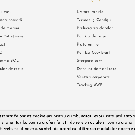
ul meu
Livrare rapidă
stea noastră
Termeni și Condiții
 de mărimi
Prelucrarea datelor
ri întreținere
Politica de retur
act
Plata online
C
Politica Cookie-uri
forma SOL
Stergere cont
ular de retur
Discount de fidelitate
Vanzari corporate
Tracking AWB
st site foloseste cookie-uri pentru a imbunatati experienta utilizatori
72, Capital social 200 RON, | Adresa LeRouge.ro: Aleea Slatina, nr. 1, ap 31. Telef
i anunturile, pentru a oferi functii de retele sociale si pentru a analiz
.ro (prin imagini, video etc.) nu reprezinta o obligatie contractuala din partea Le
ati website-ul nostru, sunteti de acord cu utilizarea modulelor noastre 
tualele erori de pret sau stoc. Aceste erori nu obliga LILITH DESIRE SRL la nicio 
est lucru fiind influentat de factori externi precum politica de preturi a distrib