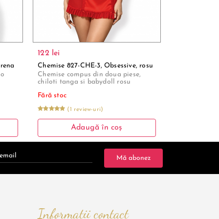
122 lei
Grena
Chemise 827-CHE-3, Obsessive, rosu
-o
Chemise compus din doua piese,
chiloti tanga si babydoll rosu
Fără stoc
(1 review-uri)
Adaugă în coș
Mă abonez
Informații contact