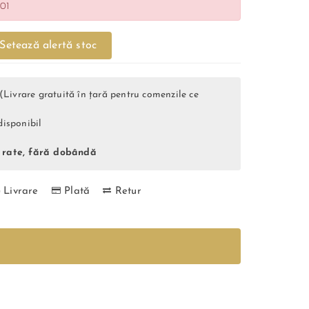
01
Setează alertă stoc
i (Livrare gratuită în țară pentru comenzile ce
disponibil
6 rate, fără dobândă
Livrare
Plată
Retur