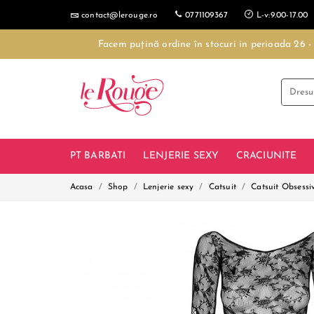
contact@lerouge.ro
0771109367
L-v:9.00-17.00
Facem puțină ordine în stocuri in perioada 26 
PT BARBATI
LENJERIE SEXY
CRACIUNITE
Acasa
Shop
Lenjerie sexy
Catsuit
Catsuit Obsessi