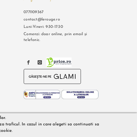
0771109367
contact@lerouge.ro
Luni-Vineri: 9:30-17:30
Comenzi: doar online, prin email și
telefonic.
lor.
on: 0771109367.
a traficul. In cazul in care alegeti sa continuati sa
Rouge.ro, acestea fiind utilizate exclusiv cu titlu de prezentare.
cookie.
actiune. Preturile si disponibilitatea produselor comercializate
uitorilor sau disponibilitatea produselor pe stocul acestora. De