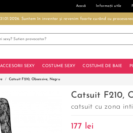
Acasă
Informații utile
- 31.01.2026. Suntem în inventar și revenim foarte curând cu procesar
ACCESORII SEXY
COSTUME SEXY
COSTUME DE BAIE
P
ve
Catsuit F210, Obsessive, Negru
Catsuit F210, 
catsuit cu zona in
177
lei