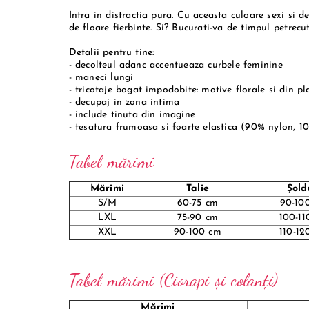
Intra in distractia pura. Cu aceasta culoare sexi si d
de floare fierbinte. Si? Bucurati-va de timpul petrec
Detalii pentru tine:
- decolteul adanc accentueaza curbele feminine
- maneci lungi
- tricotaje bogat impodobite: motive florale si din pl
- decupaj in zona intima
- include tinuta din imagine
- tesatura frumoasa si foarte elastica (90% nylon, 1
Tabel mărimi
Mărimi
Talie
Șold
S/M
60-75 cm
90-10
LXL
75-90 cm
100-11
XXL
90-100 cm
110-12
Tabel mărimi (Ciorapi și colanți)
Mărimi