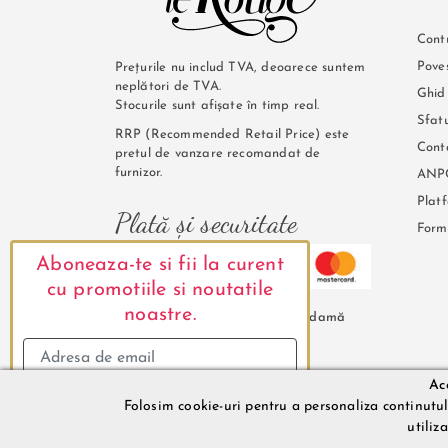
Cont
Pove
Prețurile nu includ TVA, deoarece suntem
neplători de TVA.
Ghid
Stocurile sunt afișate în timp real.
Sfatu
RRP (Recommended Retail Price) este
Cont
pretul de vanzare recomandat de
furnizor.
ANP
Plat
Plată și securitate
Form
Aboneaza-te si fii la curent
cu promotiile si noutatile
noastre.
LeRouge.ro @2026. Lenjerie de damă
Ace
LILITH DESIRE SRL © 2026. Nr. R.C.: J12/2148/2022, C.U.I.: 460111
Folosim cookie-uri pentru a personaliza continutul s
Mă abonez
Descrierea bunurilor sau a serviciilor disponibile pe www.LeRouge
utiliz
Implicit LILITH DESIRE SRL nu isi asuma raspunderea pentru even
de catre LILITH DESIRE SRL pot suferi modificari ulterioare, ac