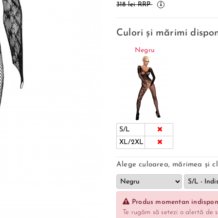
318 lei RRP
Culori și mărimi dispon
Negru
S/L
XL/2XL
Alege culoarea, mărimea și cl
Produs momentan indisponi
Te rugăm să setezi o alertă de s