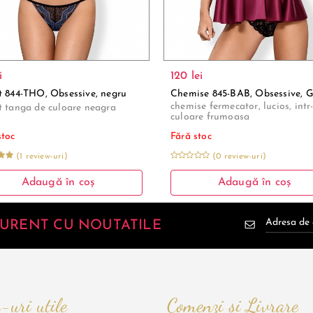
i
120 lei
t 844-THO, Obsessive, negru
Chemise 845-BAB, Obsessive, 
chemise fermecator, lucios, intr
t tanga de culoare neagra
culoare frumoasa
stoc
Fără stoc
(1 review-uri)
(0 review-uri)
Adaugă în coș
Adaugă în coș
 CURENT CU NOUTATILE
-uri utile
Comenzi și Livrare