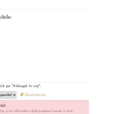
ibile:
ick pe "Adaugă în coș":
Ghid mărimi
bil.
toc, și te informăm când produsul revine în stoc.