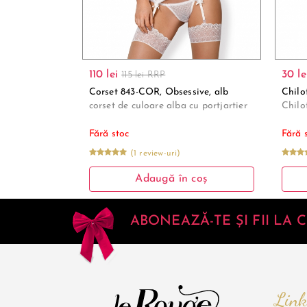
110 lei
30 le
115 lei RRP
Corset 843-COR, Obsessive, alb
Chilo
corset de culoare alba cu portjartier
Chilo
Fără stoc
Fără 
(1 review-uri)
Adaugă în coș
ABONEAZĂ-TE ȘI FII LA
Link