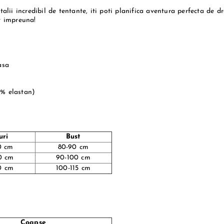
etalii incredibil de tentante, iti poti planifica aventura perfecta de 
ut impreuna!
asa
0% elastan)
uri
Bust
0 cm
80-90 cm
0 cm
90-100 cm
0 cm
100-115 cm
Coapse