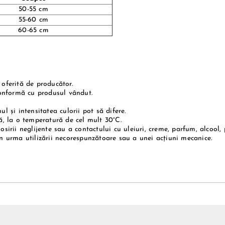
50-55 cm
55-60 cm
60-65 cm
 oferită de producător.
onformă cu produsul vândut.
l și intensitatea culorii pot să difere.
, la o temperatură de cel mult 30°C.
osirii neglijente sau a contactului cu uleiuri, creme, parfum, alcool,
în urma utilizării necorespunzătoare sau a unei acțiuni mecanice.