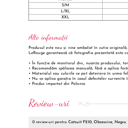
S/M
L/XL
XXL
Alte informații
Produsul este nou și vine ambalat în cutia originală,
LeRouge garantează că fotografia prezentată este c
• În funcție de monitorul dvs., nuanța produsului, tonu
• Recomandăm spălarea manuală, fără a aplica forță
• Materialul sau culorile se pot deteriora în urma fol
• Nu se aplica garația în cazul defectelor survenite 
• Produs importat din Polonia
Review-uri
0
review-uri pentru
Catsuit F210, Obsessive, Negru