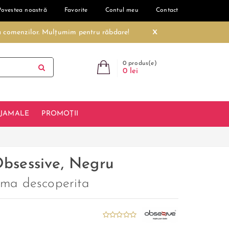
Povestea noastră
Favorite
Contul meu
Contact
x
ea comenzilor. Mulțumim pentru răbdare!
0 produs(e)
0 lei
IJAMALE
PROMOȚII
Obsessive, Negru
tima descoperita