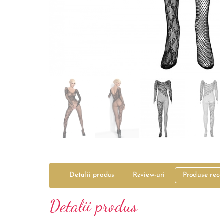
Detalii produs
Review-uri
Produse re
Detalii produs