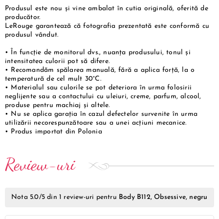
Produsul este nou și vine ambalat în cutia originală, oferită de
producător.
LeRouge garantează că fotografia prezentată este conformă cu
produsul vândut.
• În funcție de monitorul dvs., nuanța produsului, tonul și
intensitatea culorii pot să difere.
• Recomandăm spălarea manuală, fără a aplica forță, la o
temperatură de cel mult 30°C.
• Materialul sau culorile se pot deteriora în urma folosirii
neglijente sau a contactului cu uleiuri, creme, parfum, alcool,
produse pentru machiaj și altele.
• Nu se aplica garația în cazul defectelor survenite în urma
utilizării necorespunzătoare sau a unei acțiuni mecanice.
• Produs importat din Polonia
Review-uri
Nota
5.0
/5 din
1
review-uri pentru
Body B112, Obsessive, negru