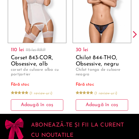
110 lei
30 lei
115 lei RRP
Corset 843-COR,
Chilot 844-THO,
Obsessive, alb
Obsessive, negru
corset de culoare alba cu
Chilot tanga de culoare
portjartier
neagra
Fără stoc
Fără stoc
(1 review-uri)
(1 review-uri)
Adaugă în coș
Adaugă în coș
ABONEAZĂ-TE ȘI FII LA CURENT
CU NOUTATILE