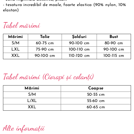
- tesatura incredibil de moale, foarte elastica (90% nylon, 10%
elastan)
Tabel mărimi
Mărimi
Talie
Șolduri
Bust
S/M
60-75 cm
90-100 cm
80-90 cm
LXL
75-90 cm
100-110 cm
90-100 cm
XXL
90-100 cm
110-120 cm
100-115 cm
Tabel mărimi (Ciorapi și colanți)
Mărimi
Coapse
S/M
50-55 cm
L/XL
55-60 cm
XXL
60-65 cm
Alte informații